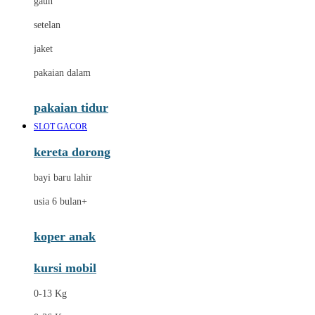
gaun
setelan
jaket
pakaian dalam
pakaian tidur
SLOT GACOR
kereta dorong
bayi baru lahir
usia 6 bulan+
koper anak
kursi mobil
0-13 Kg