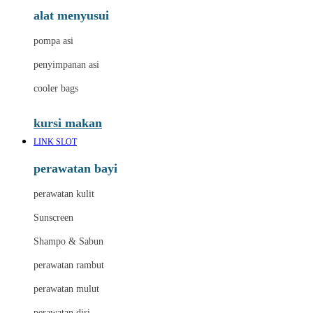
alat menyusui
pompa asi
penyimpanan asi
cooler bags
kursi makan
LINK SLOT
perawatan bayi
perawatan kulit
Sunscreen
Shampo & Sabun
perawatan rambut
perawatan mulut
perawatan diri