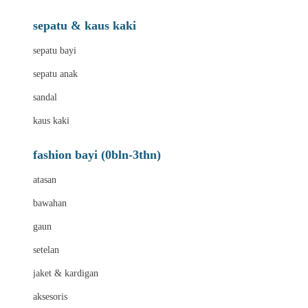
sepatu & kaus kaki
sepatu bayi
sepatu anak
sandal
kaus kaki
fashion bayi (0bln-3thn)
atasan
bawahan
gaun
setelan
jaket & kardigan
aksesoris